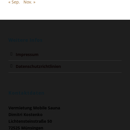
« Sep.
Nov. »
Weitere Infos
Impressum
Datenschutzrichtlinien
Kontaktdaten
Vermietung Mobile Sauna
Dimitri Kostenko
Lichtensteinstraße 50
72525 Münsingen