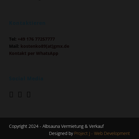
Kontaktieren
Tel:
+49 176 77257777
Mail:
kostenko89[at]gmx.de
Kontakt per WhatsApp
Social Media
Copyright 2024 - Albsauna Vermietung & Verkauf
Designed by
Project J - Web Development